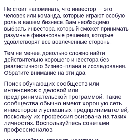
И
ф
Не стоит напоминать, что инвестор — это
в
человек или команда, которые играют особую
п
роль в вашем бизнесе. Вам необходимо
Т
выбрать инвестора, который сможет принимать
A
с
разумные финансовые решения, которые
и
P
удовлетворят все вовлеченные стороны.
М
Тем не менее, довольно сложно найти
ра
с
действительно хорошего инвестора без
X
реалистичного бизнес-плана и исследования.
Обратите внимание на эти два.
Поиск обучающих сообществ или
интенсивов с деловой или
предпринимательской программой.
Такие
сообщества обычно имеют хорошую сеть
инвесторов и успешных предпринимателей,
поскольку их профессия основана на таких
личностях. Воспользуйтесь советами
профессионалов.