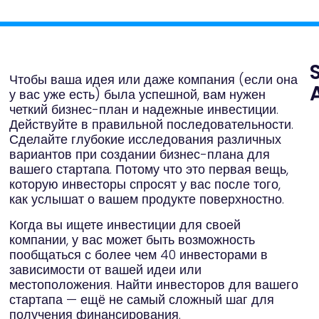
Чтобы ваша идея или даже компания (если она
A
у вас уже есть) была успешной, вам нужен
четкий бизнес-план и надежные инвестиции.
З
д
Действуйте в правильной последовательности.
м
Сделайте глубокие исследования различных
п
и
вариантов при создании бизнес-плана для
ч
м
вашего стартапа. Потому что это первая вещь,
п
которую инвесторы спросят у вас после того,
л
с
как услышат о вашем продукте поверхностно.
Р
Когда вы ищете инвестиции для своей
л
д
компании, у вас может быть возможность
м
п
пообщаться с более чем 40 инвесторами в
C
зависимости от вашей идеи или
С
местоположения. Найти инвесторов для вашего
а
стартапа — ещё не самый сложный шаг для
а
ш
получения финансирования.