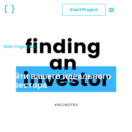
Start Project
Main Page
Blog
Найти вашего идеального
инвестора
Bussiness
,
Portfolio
,
Technology
,
Work