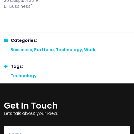
26 февраля 2019
В "Bussiness"
Categories:
Bussiness
,
Portfolio
,
Technology
,
Work
Tags:
Technology
Get In Touch
Lets talk about your idea.