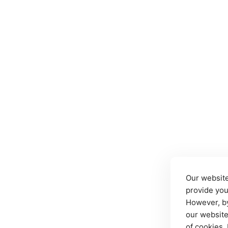
Our website
provide you
However, by
our website
of cookies.