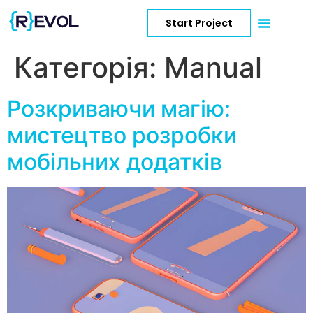
Start Project
Категорія:
Manual
Розкриваючи магію:
мистецтво розробки
мобільних додатків