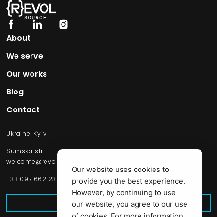
About
We serve
Our works​
Blog
Contact
Ukraine, Kyiv
Sumska str. 1
welcome@revolsource.com
Our website uses cookies to
+38 097 662 23 20
provide you the best experience.
However, by continuing to use
Start Project
our website, you agree to our use
of cookies. For more information,