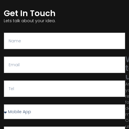
Get In Touch
Lets talk about your idea.
A
y
r
fo
d
m
C
u