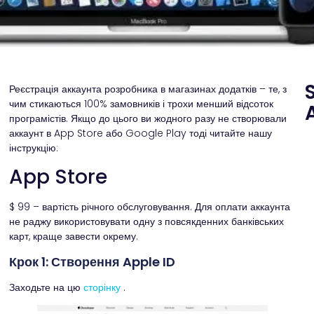
Реєстрація аккаунта розробника в магазинах додатків – те, з
чим стикаються 100% замовників і трохи менший відсоток
A
програмістів. Якщо до цього ви жодного разу не створювали
Ч
аккаунт в App Store або Google Play тоді читайте нашу
к
інструкцію:
ви
с
з
App Store
а
ко
ні
н
$ 99 – вартість річного обслуговування. Для оплати аккаунта
сп
в
не раджу використовувати одну з повсякденних банківських
ш
карт, краще завести окрему.
Р
ма
Крок 1: Створення Apple ID
м
р
м
Заходьте на цю
сторінку
.
до