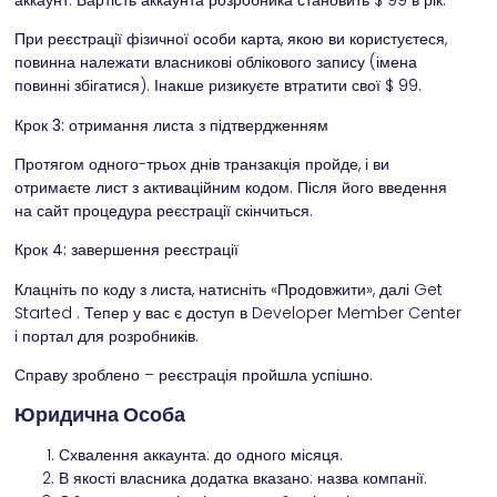
При реєстрації фізичної особи карта, якою ви користуєтеся,
повинна належати власникові облікового запису (імена
повинні збігатися). Інакше ризикуєте втратити свої $ 99.
Крок 3: отримання листа з підтвердженням
Протягом одного-трьох днів транзакція пройде, і ви
отримаєте лист з активаційним кодом. Після його введення
на сайт процедура реєстрації скінчиться.
Крок 4: завершення реєстрації
Клацніть по коду з листа, натисніть «Продовжити», далі Get
Started . Тепер у вас є доступ в Developer Member Center
і портал для розробників.
Справу зроблено – реєстрація пройшла успішно.
Юридична Особа
Схвалення аккаунта: до одного місяця.
В якості власника додатка вказано: назва компанії.