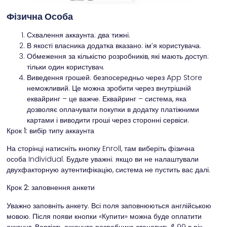
Фізична Особа
Схвалення аккаунта: два тижні.
В якості власника додатка вказано: ім’я користувача.
Обмеження за кількістю розробників, які мають доступ:
тільки один користувач.
Виведення грошей: безпосередньо через App Store
неможливий. Це можна зробити через внутрішній
еквайринг – це важче. Еквайринг – система, яка
дозволяє оплачувати покупки в додатку платіжними
картами і виводити гроші через сторонні сервіси.
Крок 1: вибір типу аккаунта
На сторінці натисніть кнопку Enroll, там виберіть фізична
особа Individual. Будьте уважні: якщо ви не налаштували
двухфакторную аутентифікацію, система не пустить вас далі.
Крок 2: заповнення анкети
Уважно заповніть анкету. Всі поля заповнюються англійською
мовою. Після появи кнопки «Купити» можна буде оплатити
аккаунт. Вартість аккаунта розробника становить $ 99 в рік.