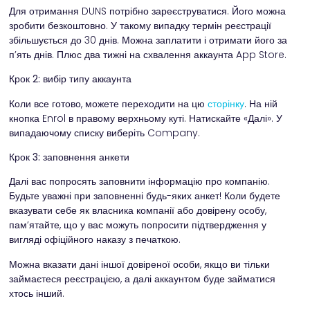
Для отримання DUNS потрібно зареєструватися. Його можна
зробити безкоштовно. У такому випадку термін реєстрації
збільшується до 30 днів. Можна заплатити і отримати його за
п’ять днів. Плюс два тижні на схвалення аккаунта App Store.
Крок 2: вибір типу аккаунта
Коли все готово, можете переходити на цю
сторінку
. На ній
кнопка Enrol в правому верхньому куті. Натискайте «Далі». У
випадаючому списку виберіть Company.
Крок 3: заповнення анкети
Далі вас попросять заповнити інформацію про компанію.
Будьте уважні при заповненні будь-яких анкет! Коли будете
вказувати себе як власника компанії або довірену особу,
пам’ятайте, що у вас можуть попросити підтвердження у
вигляді офіційного наказу з печаткою.
Можна вказати дані іншої довіреної особи, якщо ви тільки
займаєтеся реєстрацією, а далі аккаунтом буде займатися
хтось інший.