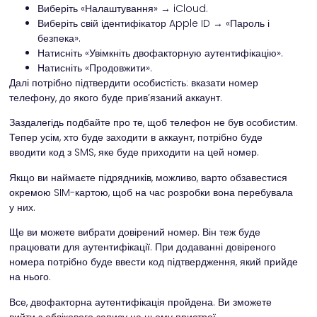
Виберіть «Налаштування» → iCloud.
Виберіть свій ідентифікатор Apple ID → «Пароль і
безпека».
Натисніть «Увімкніть двофакторную аутентифікацію».
Натисніть «Продовжити».
Далі потрібно підтвердити особистість: вказати номер
телефону, до якого буде прив’язаний аккаунт.
Заздалегідь подбайте про те, щоб телефон не був особистим.
Тепер усім, хто буде заходити в аккаунт, потрібно буде
вводити код з SMS, яке буде приходити на цей номер.
Якщо ви наймаєте підрядників, можливо, варто обзавестися
окремою SIM-картою, щоб на час розробки вона перебувала
у них.
Ще ви можете вибрати довірений номер. Він теж буде
працювати для аутентифікації. При додаванні довіреного
номера потрібно буде ввести код підтвердження, який прийде
на нього.
Все, двофакторна аутентифікація пройдена. Ви зможете
вийти з облікового запису на цьому пристрої.