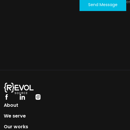
e
Send Message
About
We serve
Our works​